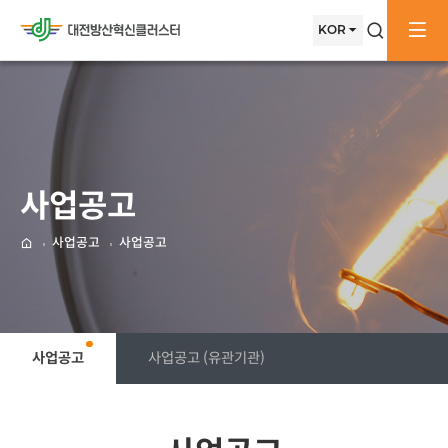
메뉴배경
메인으로
KOR
검색창
전
이동
사업공고
사업공고
사업공고
메인으로
사업공고
사업공고 (유관기관)