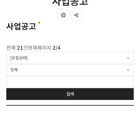
사업공고
SNS
이
공유
페이지
사업공고
인쇄하기
게시판
전체
21
건
현재페이지
2/4
요약설명
[모집상태]
전체
검색