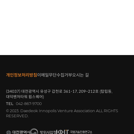
개인정보처리방침
이메일무단수집거부
오시는 길
(34037)
대전광역시 유성구 갑천로
361-17, 209~212
호 (탑립동,
대덕벤처타워 윕스퀘어)
TEL
042-867-9700
© 2023. Daedeok Innopolis Venture Association ALL RIGHTS
RESERVED.