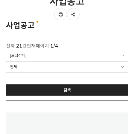
사업공고
SNS
이
공유
페이지
사업공고
인쇄하기
게시판
전체
21
건
현재페이지
1/4
요약설명
[모집상태]
전체
검색