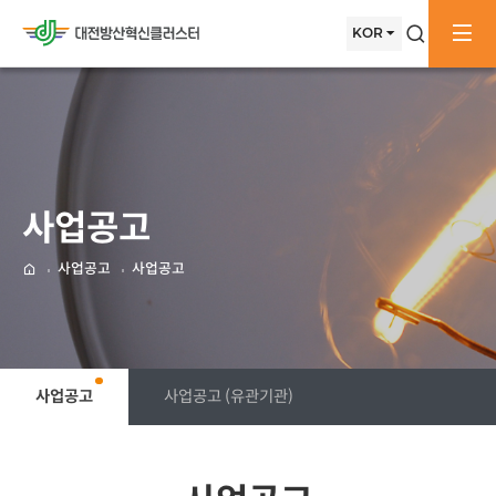
메뉴배경
메인으로
KOR
검색창
전
이동
사업공고
사업공고
사업공고
메인으로
사업공고
사업공고 (유관기관)