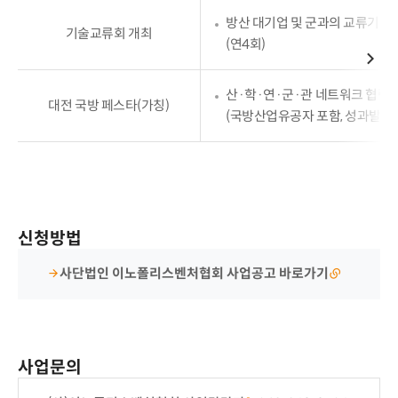
구분
방산 대기업 및 군과의 교류기회 
및
기술교류회 개최
(연4회)
세부내용에
대해
설명한
산·학·연·군·관 네트워크 협력 
대전 국방 페스타(가칭)
표입니다.
(국방산업유공자 포함, 성과발표,
신청방법
사단법인 이노폴리스벤처협회 사업공고 바로가기
사업문의