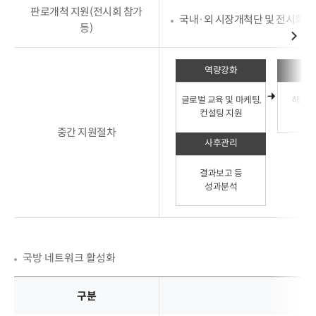
판로개척 지원(전시회 참가
국내·외 시장개척단 및 전시회 참
등)
역량강화
수
글로벌 교육 및 마케팅,
해외 
컨설팅 지원
및 
중간 지원절차
사후관리
결과보고 등
성과분석
국방 네트워크 활성화
구분