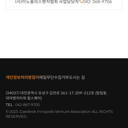
(사)이노폴리스벤처협회 사업담당자
042-368-9706
개인정보처리방침
이메일무단수집거부
오시는 길
(34037)
대전광역시 유성구 갑천로
361-17, 209~212
호 (탑립동,
대덕벤처타워 윕스퀘어)
TEL
042-867-9700
© 2023. Daedeok Innopolis Venture Association ALL RIGHTS
RESERVED.