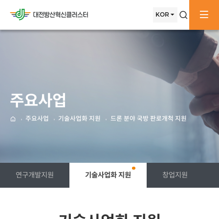
메뉴배경
메인으로
KOR
검색창
전
이동
주요사업
주요사업
기술사업화 지원
드론 분야 국방 판로개척 지원
메인으로
연구개발지원
기술사업화 지원
창업지원