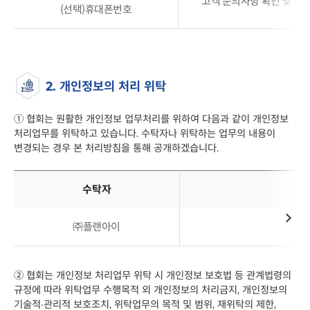
고객 문의사항 확인 및 처
보유
(선택)휴대폰번호
및
이용기간에
관련된
표입니다
2. 개인정보의 처리 위탁
①
협회는 원활한 개인정보 업무처리를 위하여 다음과 같이 개인정보
처리업무를 위탁하고 있습니다. 수탁자나 위탁하는 업무의 내용이
변경되는 경우 본 처리방침을 통해 공개하겠습니다.
수탁자
개인정보의
㈜플랜아이
웹
처리
위탁
-
수탁자,
②
협회는 개인정보 처리업무 위탁 시 개인정보 보호법 등 관계법령의
위탁업무로
규정에 따라 위탁업무 수행목적 외 개인정보의 처리금지, 개인정보의
구분되어
기술적·관리적 보호조치, 위탁업무의 목적 및 범위, 재위탁의 제한,