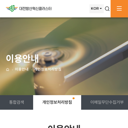
메뉴배경
메인으로
KOR
검색창
전
이동
이용안내
이용안내
개인정보처리방침
메인으로
통합검색
개인정보처리방침
이메일무단수집거부