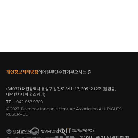
개인정보처리방침
이메일무단수집거부
오시는 길
(34037)
대전광역시 유성구 갑천로
361-17, 209~212
호 (탑립동,
대덕벤처타워 윕스퀘어)
TEL
042-867-9700
© 2023. Daedeok Innopolis Venture Association ALL RIGHTS
RESERVED.