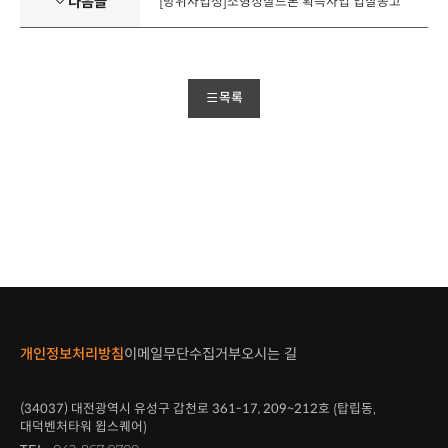
다음글
[방위사업청]소형정찰드론 획득사업 입찰공고
목록
개인정보처리방침
이메일무단수집거부
오시는 길
(34037)
대전광역시 유성구 갑천로
361-17, 209~212
호 (탑립동,
대덕벤처타워 윕스퀘어)