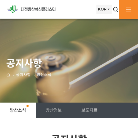
메뉴배경
메인으로
KOR
검색창
전
이동
공지사항
공지사항
방산소식
메인으로
방산소식
방산정보
보도자료