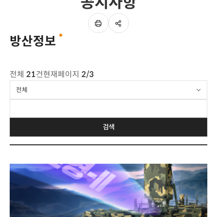
공지사항
SNS
이
공유
페이지
방산정보
인쇄하기
게시판
전체
21
건
현재페이지
2/3
요약설명
전체
검색