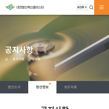
메뉴배경
메인으로
KOR
검색창
전
이동
공지사항
공지사항
방산정보
메인으로
방산소식
방산정보
보도자료