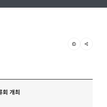
이
SNS
페이지
공유
인쇄하기
류회 개최